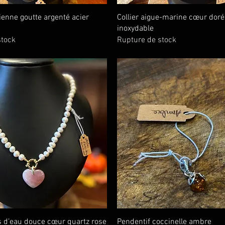
Aperçu rapide
Aperçu rapide
dienne goutte argenté acier
Collier aigue-marine cœur doré
inoxydable
stock
Rupture de stock
Aperçu rapide
Aperçu rapide
es d’eau douce cœur quartz rose
Pendentif coccinelle ambre