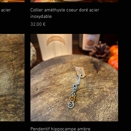
Aperçu rapide
 acier
Collier améthyste coeur doré acier
inoxydable
Prix
32,00 €
Aperçu rapide
Pendentif hippocampe ambre