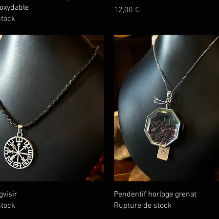
noxydable
Prix
12,00 €
stock
Aperçu rapide
Aperçu rapide
gvisir
Pendentif horloge grenat
stock
Rupture de stock