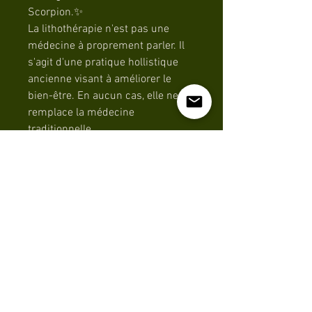
Scorpion.✨
La lithothérapie n'est pas une
médecine à proprement parler. Il
s'agit d'une pratique hollistique
ancienne visant à améliorer le
bien-être. En aucun cas, elle ne
remplace la médecine
traditionnelle.
Pour plus d’informations sur la
pierre et son utilisation, un
QRCode sera envoyé dans votre
colis lors de votre achat. 🧝‍♀️
MENTIONS LÉGALES
POLITIQUE EN MATIÈRE DE COOKIES