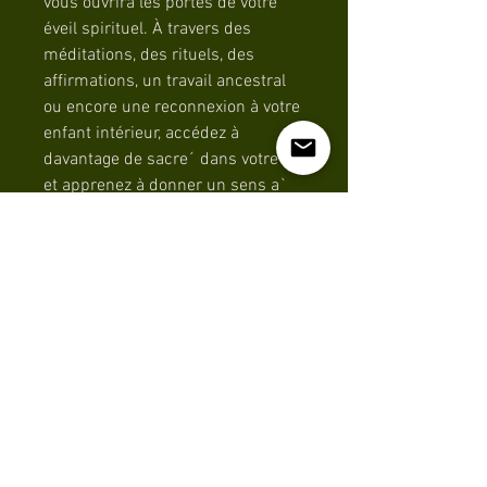
vous ouvrira les portes de votre
éveil spirituel. À travers des
méditations, des rituels, des
affirmations, un travail ancestral
ou encore une reconnexion à votre
enfant intérieur, accédez à
davantage de sacre´ dans votre vie
et apprenez à donner un sens a`
vos intuitions. Un oracle
accessible qui ravira tous ceux qui
sont prêts a` recevoir les
messages du monde des esprits.
MENTIONS LÉGALES
POLITIQUE EN MATIÈRE DE COOKIES